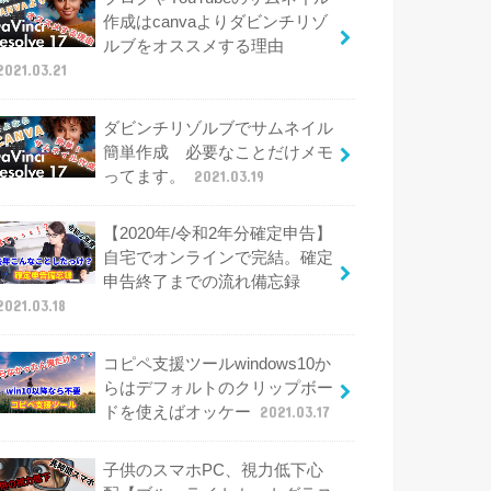
作成はcanvaよりダビンチリゾ
ルブをオススメする理由
2021.03.21
ダビンチリゾルブでサムネイル
簡単作成 必要なことだけメモ
ってます。
2021.03.19
【2020年/令和2年分確定申告】
自宅でオンラインで完結。確定
申告終了までの流れ備忘録
2021.03.18
コピペ支援ツールwindows10か
らはデフォルトのクリップボー
ドを使えばオッケー
2021.03.17
子供のスマホPC、視力低下心