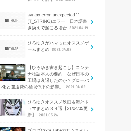
syntax error, unexpected ‘ ‘
(T_STRING)エラー 日本語書
き換えで起こる場合
2021.04.19
ひろゆきがハマったオススメゲ
ームまとめ
2021.04.02
【ひろゆき書き起こし】コンテ
ナ物語本人の要約。なぜ日本の
工場は衰退したのか？グローバ
ル化と運送費の極限低下の影響。
2021.04.02
ひろゆきオススメ映画＆海外ド
ラマまとめ３４選【21/04/09更
新】
2021.03.24
ブログやYouTubeのサムネイル