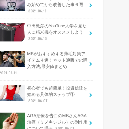
み始めてから改善した事６選
2021.06.18
中田敦彦のYouTube大学を見た
人に精米機をオススメしよう
2021.06.13
MBがおすすめする薄毛対策ア
イテム４選！ネット通販での購
入方法,最安値まとめ
2021.06.11
初心者でも超簡単！投資信託を
始める具体的ステップ①
2021.06.07
AGA治療を告白のMBさんAGA
治療（ミノキシジル）の副作用
について語る
2021.06.01