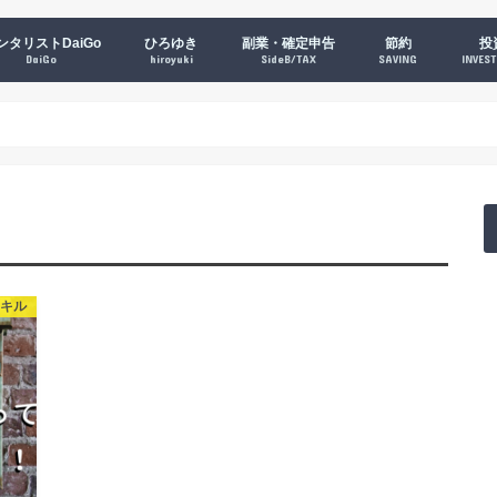
ンタリストDaiGo
ひろゆき
副業・確定申告
節約
投
DaiGo
hiroyuki
SideB/TAX
SAVING
INVES
ススメまとめ
プリメント
刊本
Kindle
ラボ【ニコニコ重複注意】
コ生タイムシフト
コ生アーカイブ一覧
uTubeチャンネル
ログまとめ
iGo印のアプリまとめ
iGo監修ニコアロマ
オススメ映画＆海外ドラマまとめ
心理分析してみた！ブログ
パレオな男
DaiGoブログ
ラインブログ
ペライチ版
３分で読めるメンタルブログ
ぬこみこ動画【iPhone】
ぬこみこ動画【Android】
超性格分析【iPhone】
超性格分析【Android】
DaiGo監修・恋愛婚活マッチング
【with】
スキル