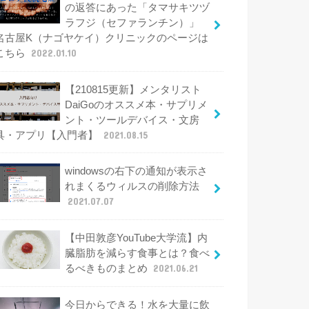
の返答にあった「タマサキツヅ
ラフジ（セファランチン）」
名古屋K（ナゴヤケイ）クリニックのページは
こちら
2022.01.10
【210815更新】メンタリスト
DaiGoのオススメ本・サプリメ
ント・ツールデバイス・文房
具・アプリ【入門者】
2021.08.15
windowsの右下の通知が表示さ
れまくるウィルスの削除方法
2021.07.07
【中田敦彦YouTube大学流】内
臓脂肪を減らす食事とは？食べ
るべきものまとめ
2021.06.21
今日からできる！水を大量に飲