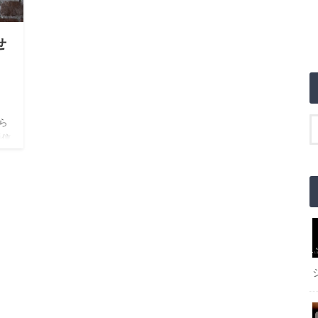
せ
利
ら
通信
大半
ール