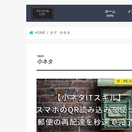
ホーム
メ
HOME
オ
サ
新
新刊
D
ニ
ニ
Yo
ブ
Da
Da
HOME
タグ : 小ネタ
小ネタ
IT・PC