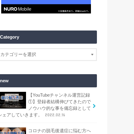
Category
new
【YouTubeチャンネル運営記録
①】登録者結構伸びてきたので
ノウハウ的な事を備忘録として
シェアしていきます。
2022.02.16
コロナの脱毛後遺症に悩む方へ