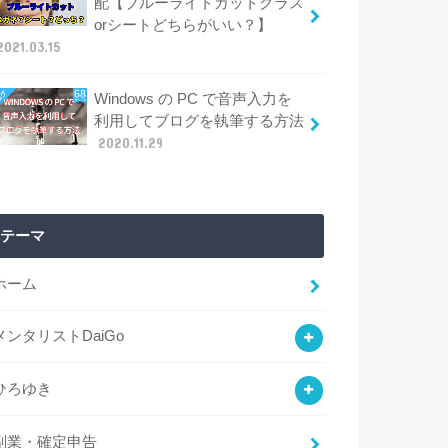
配【ブルーライトカットグラス
orシートどちらがいい？】
2021.03.15
Windows の PC で音声入力を
利用してブログを執筆する方法
2020.11.29
テーマ
ホーム
メンタリストDaiGo
ひろゆき
副業・確定申告