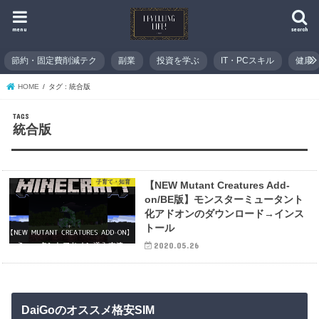
menu
search
節約・固定費削減テク
副業
投資を学ぶ
IT・PCスキル
健康
HOME
タグ : 統合版
統合版
子育て・知育
【NEW Mutant Creatures Add-
on/BE版】モンスターミュータント
化アドオンのダウンロード→インス
トール
2020.05.26
DaiGoのオススメ格安SIM