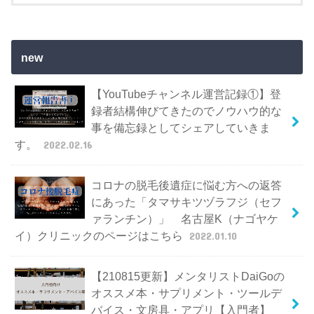
new
【YouTubeチャンネル運営記録①】登
録者結構伸びてきたのでノウハウ的な
事を備忘録としてシェアしていきま
す。
2022.02.16
コロナの脱毛後遺症に悩む方への返答
にあった「タマサキツヅラフジ（セフ
ァランチン）」 名古屋K（ナゴヤケ
イ）クリニックのページはこちら
2022.01.10
【210815更新】メンタリストDaiGoの
オススメ本・サプリメント・ツールデ
バイス・文房具・アプリ【入門者】