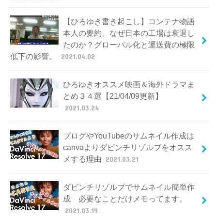
【ひろゆき書き起こし】コンテナ物語
本人の要約。なぜ日本の工場は衰退し
たのか？グローバル化と運送費の極限
低下の影響。
2021.04.02
ひろゆきオススメ映画＆海外ドラマま
とめ３４選【21/04/09更新】
2021.03.24
ブログやYouTubeのサムネイル作成は
canvaよりダビンチリゾルブをオスス
メする理由
2021.03.21
ダビンチリゾルブでサムネイル簡単作
成 必要なことだけメモってます。
2021.03.19