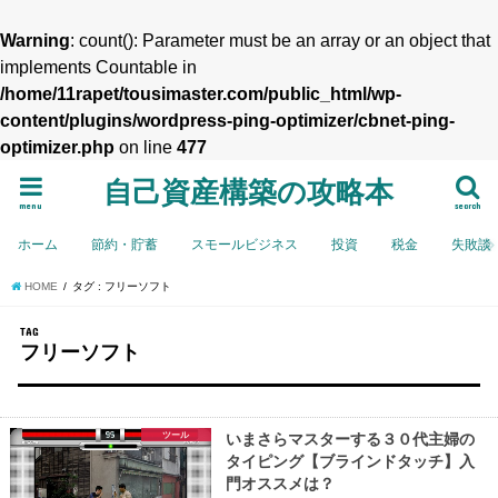
Warning
: count(): Parameter must be an array or an object that
implements Countable in
/home/11rapet/tousimaster.com/public_html/wp-
content/plugins/wordpress-ping-optimizer/cbnet-ping-
optimizer.php
on line
477
自己資産構築の攻略本
menu
search
ホーム
節約・貯蓄
スモールビジネス
投資
税金
失敗談
HOME
タグ : フリーソフト
TAG
フリーソフト
ツール
いまさらマスターする３０代主婦の
タイピング【ブラインドタッチ】入
門オススメは？