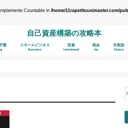
t implements Countable in
/home/11rapet/tousimaster.com/pub
自己資産構築の攻略本
貯蓄
スモールビジネス
投資
税金
失敗談
ng
Business
investment
tax
Failure
アフィリエイト
株式投資
ＴＨＥＯ お金のデザイン
ボロ株キャッシュフロー投資法
不動産投資
中古持ち家
インベスターZ
ASP
談