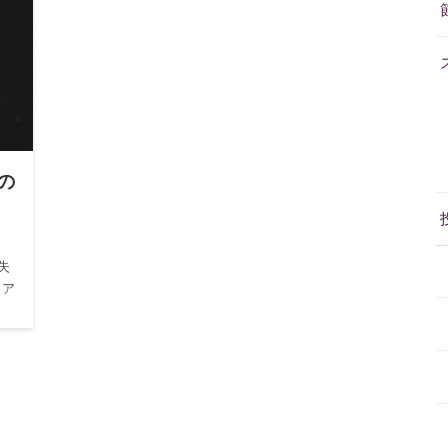
の
失
 ア
い
です