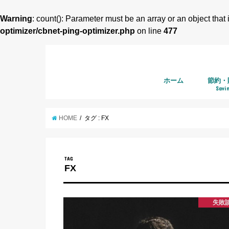
Warning
: count(): Parameter must be an array or an object tha
optimizer/cbnet-ping-optimizer.php
on line
477
ホーム
節約・
Savi
HOME
タグ : FX
TAG
FX
失敗