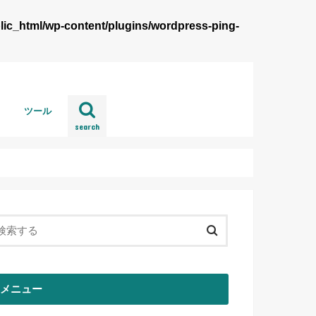
lic_html/wp-content/plugins/wordpress-ping-
ツール
search
wordpress
メニュー