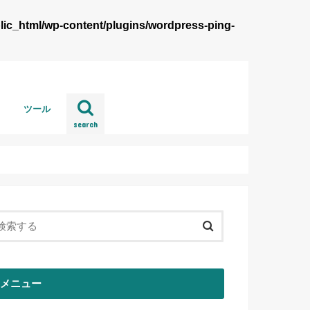
lic_html/wp-content/plugins/wordpress-ping-
ツール
search
wordpress
メニュー