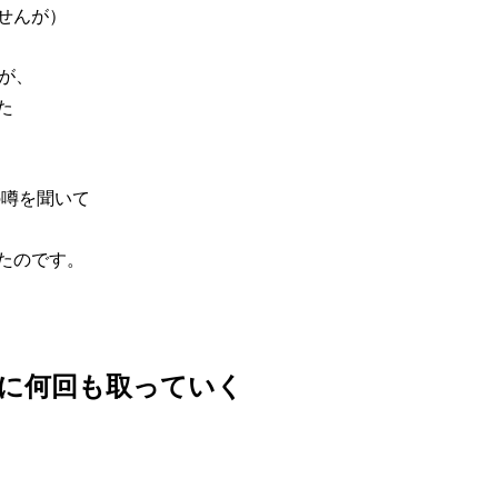
せんが）
が、
た
の噂を聞いて
たのです。
１日に何回も取っていく