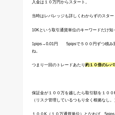
入金は１０万円からスタート。
当時はレバレッジも詳しくわからずのスター
10Kという取引通貨単位のキーワードだけ知
1pips→0.01円 5pipsで５００円ず
ね。
つまり一回のトレードあたり
約１０倍のレバ
保証金が１００万を越したら取引額を１００
（リスク管理しているつもり全く根拠なし。
１００K（１０万通貨単位）となれば、5pips