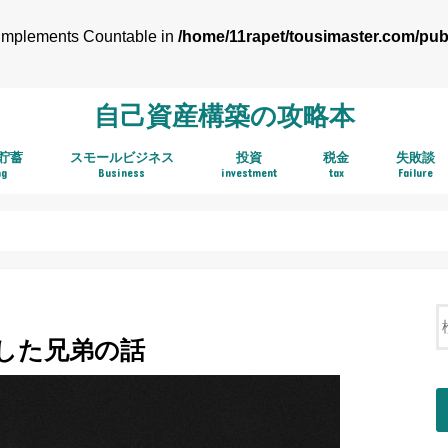
t implements Countable in
/home/11rapet/tousimaster.com/pub
自己資産構築の攻略本
貯蓄
スモールビジネス
投資
税金
失敗談
ng
Business
investment
tax
Failure
アフィリエイト
株式投資
ＴＨＥＯ お金のデザイン
ボロ株キャッシュフロー投資法
不動産投資
中古持ち家
インベスターZ
ASP
した兄弟の話