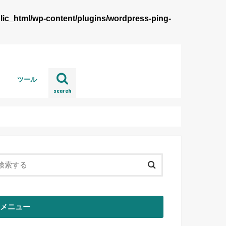
lic_html/wp-content/plugins/wordpress-ping-
ツール
search
wordpress
メニュー