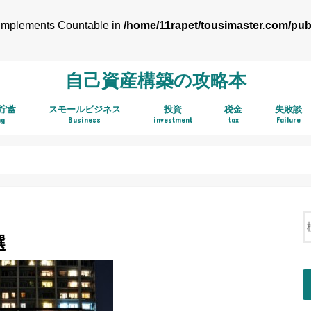
t implements Countable in
/home/11rapet/tousimaster.com/pub
自己資産構築の攻略本
貯蓄
スモールビジネス
投資
税金
失敗談
ng
Business
investment
tax
Failure
アフィリエイト
株式投資
ＴＨＥＯ お金のデザイン
ボロ株キャッシュフロー投資法
不動産投資
中古持ち家
インベスターZ
ASP
選