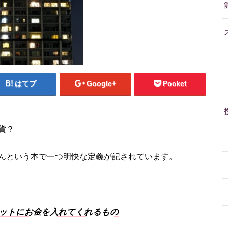
はてブ
Google+
Pocket
貨？
んという本で一つ明快な定義が記されています。
ットにお金を入れてくれるもの