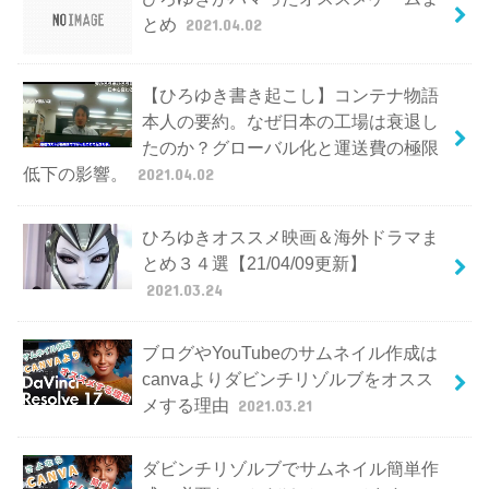
とめ
2021.04.02
【ひろゆき書き起こし】コンテナ物語
本人の要約。なぜ日本の工場は衰退し
たのか？グローバル化と運送費の極限
低下の影響。
2021.04.02
ひろゆきオススメ映画＆海外ドラマま
とめ３４選【21/04/09更新】
2021.03.24
ブログやYouTubeのサムネイル作成は
canvaよりダビンチリゾルブをオスス
メする理由
2021.03.21
ダビンチリゾルブでサムネイル簡単作