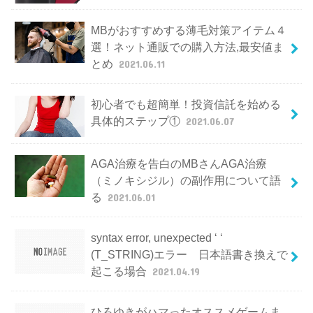
MBがおすすめする薄毛対策アイテム４
選！ネット通販での購入方法,最安値ま
とめ
2021.06.11
初心者でも超簡単！投資信託を始める
具体的ステップ①
2021.06.07
AGA治療を告白のMBさんAGA治療
（ミノキシジル）の副作用について語
る
2021.06.01
syntax error, unexpected ‘ ‘
(T_STRING)エラー 日本語書き換えで
起こる場合
2021.04.19
ひろゆきがハマったオススメゲームま