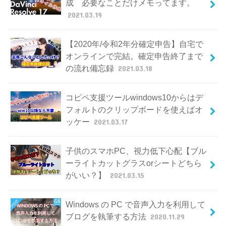
成 必要なことだけメモってます。
2021.03.19
【2020年/令和2年分確定申告】自宅で
オンラインで完結。確定申告終了まで
の流れ備忘録
2021.03.18
コピペ支援ツールwindows10からはデ
フォルトのクリップボードを使えばオ
ッケー
2021.03.17
子供のスマホPC、視力低下心配【ブル
ーライトカットグラスorシートどちら
がいい？】
2021.03.15
Windows の PC で音声入力を利用して
ブログを執筆する方法
2020.11.29