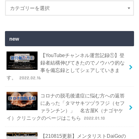
new
【YouTubeチャンネル運営記録①】登
録者結構伸びてきたのでノウハウ的な
事を備忘録としてシェアしていきま
す。
2022.02.16
コロナの脱毛後遺症に悩む方への返答
にあった「タマサキツヅラフジ（セフ
ァランチン）」 名古屋K（ナゴヤケ
イ）クリニックのページはこちら
2022.01.10
【210815更新】メンタリストDaiGoの