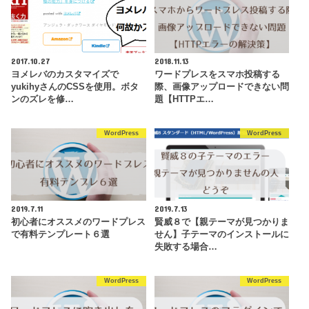
2017.10.27
2018.11.13
ヨメレバのカスタマイズで
ワードプレスをスマホ投稿する
yukihyさんのCSSを使用。ボタ
際、画像アップロードできない問
ンのズレを修…
題【HTTPエ…
WordPress
WordPress
2019.7.11
2019.7.13
初心者にオススメのワードプレス
賢威８で【親テーマが見つかりま
で有料テンプレート６選
せん】子テーマのインストールに
失敗する場合…
WordPress
WordPress