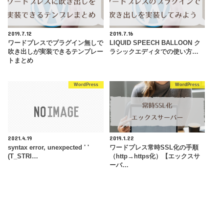
2019.7.12
2019.7.16
ワードプレスでプラグイン無しで
LIQUID SPEECH BALLOON ク
吹き出しが実装できるテンプレー
ラシックエディタでの使い方…
トまとめ
WordPress
WordPress
2021.4.19
2019.1.22
syntax error, unexpected ' '
ワードプレス常時SSL化の手順
(T_STRI…
（http→https化）【エックスサ
ーバ…