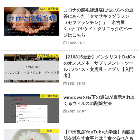
AGA・薄毛対策
コロナの脱毛後遺症に悩む方への返
答にあった「タマサキツヅラフジ
（セファランチン）」 名古屋
K（ナゴヤケイ）クリニックのペー
ジはこちら
2022.01.10
入門者向けまとめ
【210815更新】メンタリストDaiGo
のオススメ本・サプリメント・ツー
ルデバイス・文房具・アプリ【入門
者】
2021.08.15
IT・PCスキル
windowsの右下の通知が表示されま
くるウィルスの削除方法
2021.07.07
健康
【中田敦彦YouTube大学流】内臓脂
肪を減らす食事とは？食べるべきも