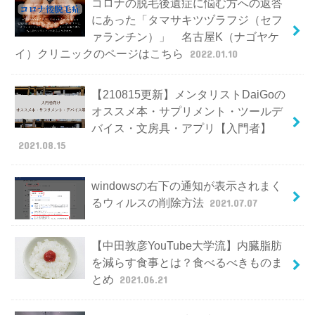
コロナの脱毛後遺症に悩む方への返答
にあった「タマサキツヅラフジ（セフ
ァランチン）」 名古屋K（ナゴヤケ
イ）クリニックのページはこちら
2022.01.10
【210815更新】メンタリストDaiGoの
オススメ本・サプリメント・ツールデ
バイス・文房具・アプリ【入門者】
2021.08.15
windowsの右下の通知が表示されまく
るウィルスの削除方法
2021.07.07
【中田敦彦YouTube大学流】内臓脂肪
を減らす食事とは？食べるべきものま
とめ
2021.06.21