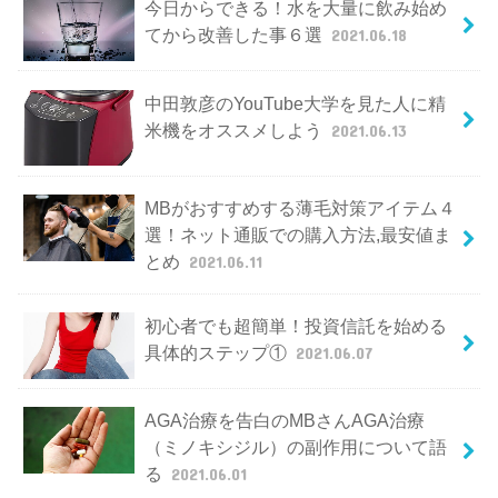
今日からできる！水を大量に飲み始め
てから改善した事６選
2021.06.18
中田敦彦のYouTube大学を見た人に精
米機をオススメしよう
2021.06.13
MBがおすすめする薄毛対策アイテム４
選！ネット通販での購入方法,最安値ま
とめ
2021.06.11
初心者でも超簡単！投資信託を始める
具体的ステップ①
2021.06.07
AGA治療を告白のMBさんAGA治療
（ミノキシジル）の副作用について語
る
2021.06.01