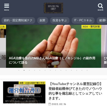
menu
search
節約・固定費削減テク
副業
投資を学ぶ
IT・PCスキル
健康
まとめ
AGA・薄毛対策
ン
AGA治療を告白のMBさんAGA治療（ミノキシジル）の副作用
ひ
について語る
新
副業・お金を追加で稼ぐ方法
【YouTubeチャンネル運営記録①】
登録者結構伸びてきたのでノウハウ
的な事を備忘録としてシェアしてい
きます。
2022.02.16