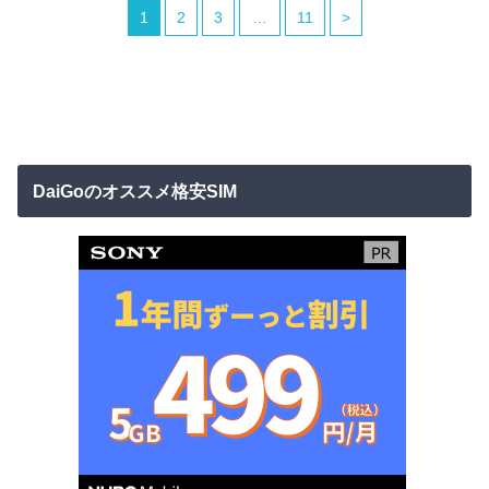
1
2
3
…
11
>
DaiGoのオススメ格安SIM