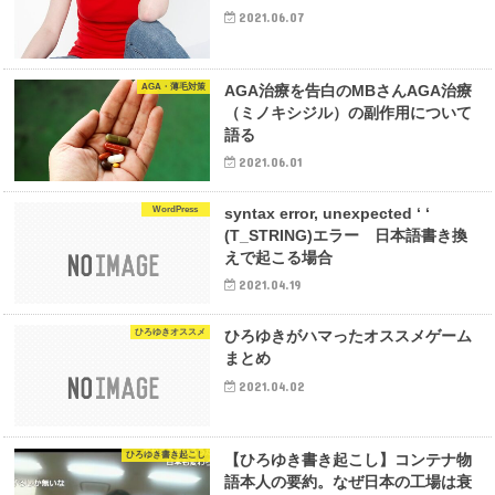
2021.06.07
AGA・薄毛対策
AGA治療を告白のMBさんAGA治療
（ミノキシジル）の副作用について
語る
2021.06.01
WordPress
syntax error, unexpected ‘ ‘
(T_STRING)エラー 日本語書き換
えで起こる場合
2021.04.19
ひろゆきオススメ
ひろゆきがハマったオススメゲーム
まとめ
2021.04.02
ひろゆき書き起こし
【ひろゆき書き起こし】コンテナ物
語本人の要約。なぜ日本の工場は衰