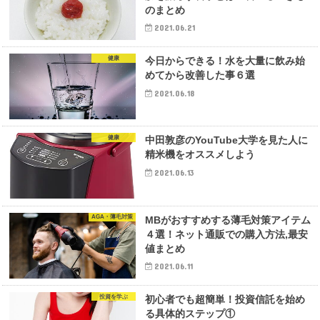
のまとめ
2021.06.21
健康
今日からできる！水を大量に飲み始
めてから改善した事６選
2021.06.18
健康
中田敦彦のYouTube大学を見た人に
精米機をオススメしよう
2021.06.13
AGA・薄毛対策
MBがおすすめする薄毛対策アイテム
４選！ネット通販での購入方法,最安
値まとめ
2021.06.11
投資を学ぶ
初心者でも超簡単！投資信託を始め
る具体的ステップ①