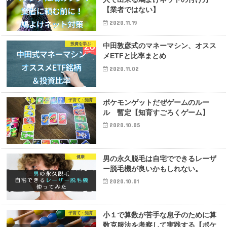
【業者ではない】
2020.11.19
投資を学ぶ
中田敦彦式のマネーマシン、オスス
メETFと比率まとめ
2020.11.02
子育て・知育
ポケモンゲットだぜゲームのルー
ル 暫定【知育すごろくゲーム】
2020.10.05
健康
男の永久脱毛は自宅でできるレーザ
ー脱毛機が良いかもしれない。
2020.10.01
子育て・知育
小１で算数が苦手な息子のために算
数克服法を考察して実践する【ポケ