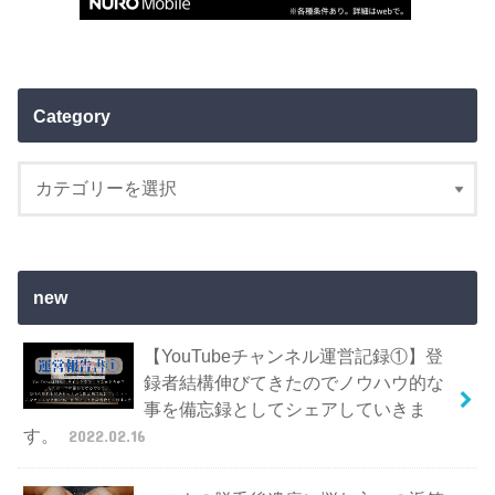
Category
new
【YouTubeチャンネル運営記録①】登
録者結構伸びてきたのでノウハウ的な
事を備忘録としてシェアしていきま
す。
2022.02.16