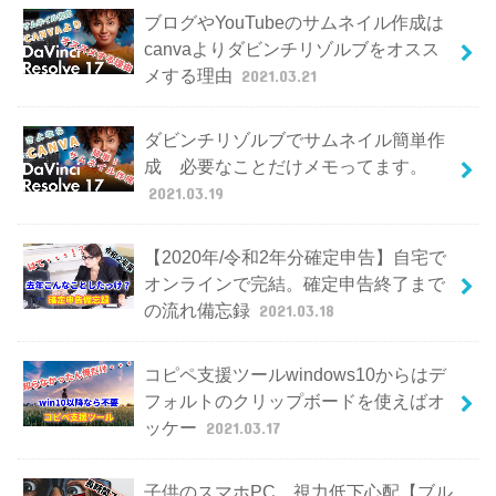
ブログやYouTubeのサムネイル作成は
canvaよりダビンチリゾルブをオスス
メする理由
2021.03.21
ダビンチリゾルブでサムネイル簡単作
成 必要なことだけメモってます。
2021.03.19
【2020年/令和2年分確定申告】自宅で
オンラインで完結。確定申告終了まで
の流れ備忘録
2021.03.18
コピペ支援ツールwindows10からはデ
フォルトのクリップボードを使えばオ
ッケー
2021.03.17
子供のスマホPC、視力低下心配【ブル