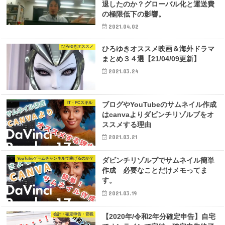
退したのか？グローバル化と運送費
の極限低下の影響。
2021.04.02
ひろゆきオススメ
ひろゆきオススメ映画＆海外ドラマ
まとめ３４選【21/04/09更新】
2021.03.24
IT・PCスキル
ブログやYouTubeのサムネイル作成
はcanvaよりダビンチリゾルブをオ
ススメする理由
2021.03.21
YouTubeゲームチャンネルで稼げるのか？
ダビンチリゾルブでサムネイル簡単
作成 必要なことだけメモってま
す。
2021.03.19
会計・確定申告・節税
【2020年/令和2年分確定申告】自宅