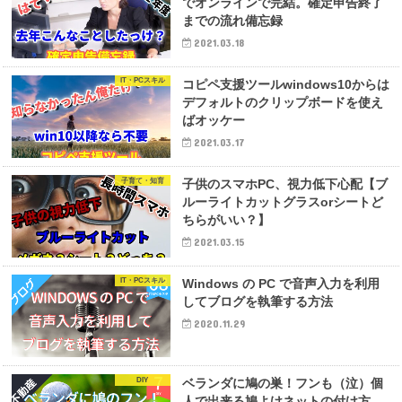
でオンラインで完結。確定申告終了
までの流れ備忘録
2021.03.18
IT・PCスキル
コピペ支援ツールwindows10からは
デフォルトのクリップボードを使え
ばオッケー
2021.03.17
子育て・知育
子供のスマホPC、視力低下心配【ブ
ルーライトカットグラスorシートど
ちらがいい？】
2021.03.15
IT・PCスキル
Windows の PC で音声入力を利用
してブログを執筆する方法
2020.11.29
DIY
ベランダに鳩の巣！フンも（泣）個
人で出来る鳩よけネットの付け方