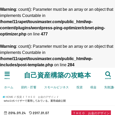
Warning
: count(): Parameter must be an array or an object that
implements Countable in
/home/11rapet/tousimaster.com/public_html/wp-
content/plugins/wordpress-ping-optimizer/cbnet-ping-
optimizer.php
on line
477
Warning
: count(): Parameter must be an array or an object that
implements Countable in
/home/11rapet/tousimaster.com/public_html/wp-
includes/post-template.php
on line
284
自己資産構築の攻略本
menu
search
ホーム
節約・貯蓄
スモールビジネス
投資
税金
失敗談
HOME
投資
ＴＨＥＯ お金のデザイン
tehoロボバイザーで運用してみている。運用成績公開
2016.09.24
2017.01.07
ＴＨＥＯ お金のデザイン