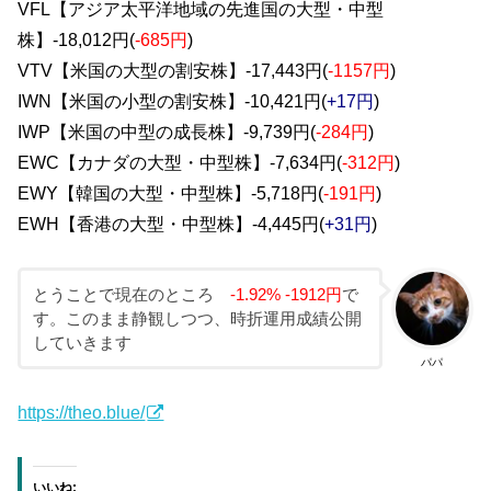
VFL【アジア太平洋地域の先進国の大型・中型
株】-18,012円(
-685円
)
VTV【米国の大型の割安株】-17,443円(
-1157円
)
IWN【米国の小型の割安株】-10,421円(
+17円
)
IWP【米国の中型の成長株】-9,739円(
-284円
)
EWC【カナダの大型・中型株】-7,634円(
-312円
)
EWY【韓国の大型・中型株】-5,718円(
-191円
)
EWH【香港の大型・中型株】-4,445円(
+31円
)
とうことで現在のところ
-1.92% -1912円
で
す。このまま静観しつつ、時折運用成績公開
していきます
パパ
https://theo.blue/
いいね: