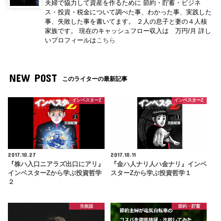
夫婦で協力して資産を作るために 節約・貯蓄・ビジネ
ス・投資・税金について調べた事、わかった事、実践した
事、失敗した事を書いてます。 ２人の息子と妻の４人核
家族です。 現在のキャッシュフロー収入は 万円/月 詳し
いプロフィールは
こちら
NEW POST
このライターの最新記事
インベスターZ
インベスターZ
2017.10.27
2017.10.11
『株ハ入口ニアラズ出口にアリ』
『金ハ人ナリ人ハ金ナリ』インベ
インベスターZから学ぶ投資哲学
スターZから学ぶ投資哲学１
２
失敗談
節約・貯蓄