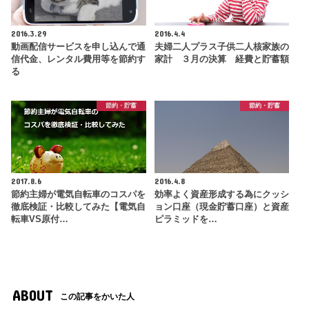
2016.3.29
2016.4.4
動画配信サービスを申し込んで通
夫婦二人プラス子供二人核家族の
信代金、レンタル費用等を節約す
家計 ３月の決算 経費と貯蓄額
る
節約・貯蓄
節約・貯蓄
2017.8.6
2016.4.8
節約主婦が電気自転車のコスパを
効率よく資産形成する為にクッシ
徹底検証・比較してみた【電気自
ョン口座（現金貯蓄口座）と資産
転車VS原付…
ピラミッドを…
ABOUT
この記事をかいた人