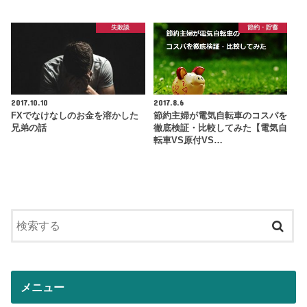
失敗談
節約・貯蓄
2017.10.10
2017.8.6
FXでなけなしのお金を溶かした
節約主婦が電気自転車のコスパを
兄弟の話
徹底検証・比較してみた【電気自
転車VS原付VS…
メニュー