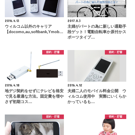
2016.4.13
2017.8.3
ウィルコム以外のキャリア
主婦がパートの為に新しい通勤手
【docomo,au,softbank,Ymob…
段ゲット！電動自転車か原付かス
ポーツタイプ…
節約・貯蓄
節約・貯蓄
2016.4.18
2016.4.12
地デジ契約をせずにテレビを格安
夫婦二人のモバイル料金公開 ウ
で見る最適な方法。固定費を増や
ィルコム使用中 実際にいくらか
さず初期コス…
かっているも…
節約・貯蓄
節約・貯蓄