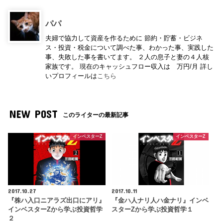
パパ
夫婦で協力して資産を作るために 節約・貯蓄・ビジネ
ス・投資・税金について調べた事、わかった事、実践した
事、失敗した事を書いてます。 ２人の息子と妻の４人核
家族です。 現在のキャッシュフロー収入は 万円/月 詳し
いプロフィールは
こちら
NEW POST
このライターの最新記事
インベスターZ
インベスターZ
2017.10.27
2017.10.11
『株ハ入口ニアラズ出口にアリ』
『金ハ人ナリ人ハ金ナリ』インベ
インベスターZから学ぶ投資哲学
スターZから学ぶ投資哲学１
２