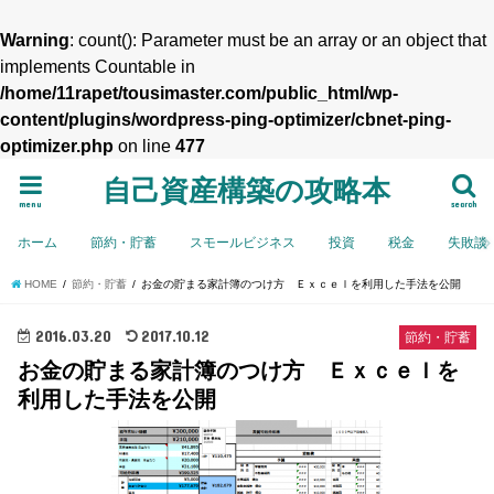
Warning
: count(): Parameter must be an array or an object that
implements Countable in
/home/11rapet/tousimaster.com/public_html/wp-
content/plugins/wordpress-ping-optimizer/cbnet-ping-
optimizer.php
on line
477
自己資産構築の攻略本
menu
search
ホーム
節約・貯蓄
スモールビジネス
投資
税金
失敗談
HOME
節約・貯蓄
お金の貯まる家計簿のつけ方 Ｅｘｃｅｌを利用した手法を公開
2016.03.20
2017.10.12
節約・貯蓄
お金の貯まる家計簿のつけ方 Ｅｘｃｅｌを
利用した手法を公開