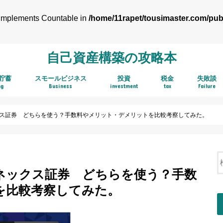
t implements Countable in
/home/11rapet/tousimaster.com/pub
自己資産構築の攻略本
貯蓄
スモールビジネス
投資
税金
失敗談
ng
Business
investment
tax
Failure
アフィリエイト
株式投資
ＴＨＥＯ お金のデザイン
ボロ株キャッシュフロー投資法
不動産投資
中古持ち家
インベスターZ
ASP
ス証券 どちらを使う？手数料やメリット・デメリットを比較考察してみた。
ネックス証券 どちらを使う？手数
を比較考察してみた。