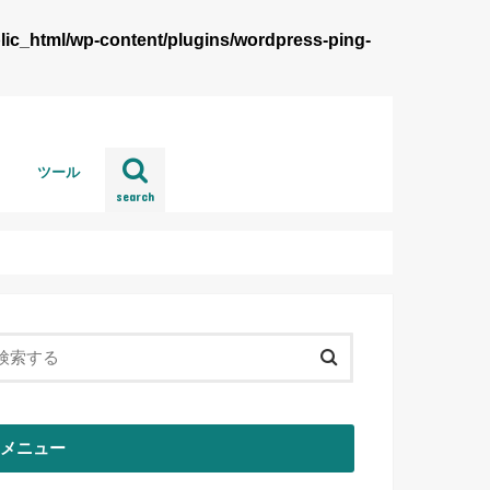
lic_html/wp-content/plugins/wordpress-ping-
ツール
search
wordpress
メニュー