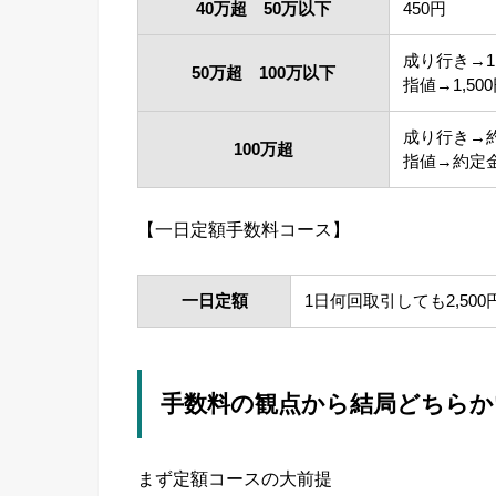
40万超 50万以下
450円
成り行き→1,
50万超 100万以下
指値→1,50
成り行き→約
100万超
指値→約定金
【一日定額手数料コース】
一日定額
1日何回取引しても2,50
手数料の観点から結局どちらか
まず定額コースの大前提