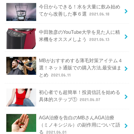
今日からできる！水を大量に飲み始め
てから改善した事６選
2021.06.18
中田敦彦のYouTube大学を見た人に精
米機をオススメしよう
2021.06.13
MBがおすすめする薄毛対策アイテム４
選！ネット通販での購入方法,最安値ま
とめ
2021.06.11
初心者でも超簡単！投資信託を始める
具体的ステップ①
2021.06.07
AGA治療を告白のMBさんAGA治療
（ミノキシジル）の副作用について語
る
2021.06.01