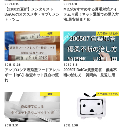
2021.8.15
2021.6.11
【210815更新】メンタリスト
MBがおすすめする薄毛対策アイ
DaiGoのオススメ本・サプリメン
テム４選！ネット通販での購入方
ト・ツ…
法,最安値まとめ
健康
入門者向けまとめ
2018.10.26
2020.5.8
アンブロシア遅延型フードアレル
200507 DaiGo質疑応答 優柔不
ギー【IgG】検査キット採血の流
断の治し方 質問集 見返し用
れ
健康
入門者向けまとめ
2019.3.31
2016.8.30