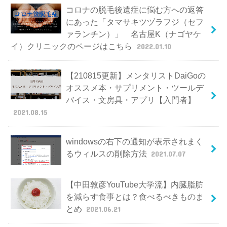
コロナの脱毛後遺症に悩む方への返答
にあった「タマサキツヅラフジ（セフ
ァランチン）」 名古屋K（ナゴヤケ
イ）クリニックのページはこちら
2022.01.10
【210815更新】メンタリストDaiGoの
オススメ本・サプリメント・ツールデ
バイス・文房具・アプリ【入門者】
2021.08.15
windowsの右下の通知が表示されまく
るウィルスの削除方法
2021.07.07
【中田敦彦YouTube大学流】内臓脂肪
を減らす食事とは？食べるべきものま
とめ
2021.06.21