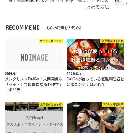
電子書籍Kindle本のハイライトを一発でノートにま
とめる方法
RECOMMEND
こちらの記事も人気です。
オーディオブック
入門者向けまとめ
2019.9.11
2020.5.4
メンタリストDaiGo「人間関係を
DaiGoが使っている低温調理器と
リセットして自由になる心理学」
容器コンテナはどれ？
「ポジテ…
入門者向けまとめ
AGA・薄毛対策