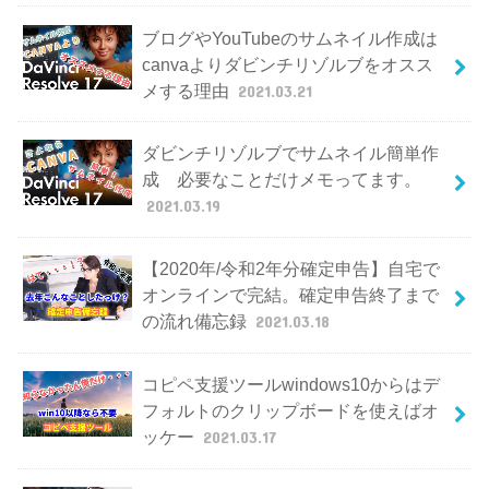
ブログやYouTubeのサムネイル作成は
canvaよりダビンチリゾルブをオスス
メする理由
2021.03.21
ダビンチリゾルブでサムネイル簡単作
成 必要なことだけメモってます。
2021.03.19
【2020年/令和2年分確定申告】自宅で
オンラインで完結。確定申告終了まで
の流れ備忘録
2021.03.18
コピペ支援ツールwindows10からはデ
フォルトのクリップボードを使えばオ
ッケー
2021.03.17