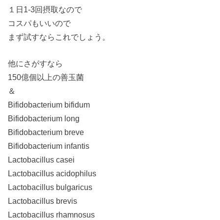
１日1-3回摂取なので
コスパもいいので
まず試すならこれでしょう。
他にさがすなら
150億個以上の善玉菌
＆
Bifidobacterium bifidum
Bifidobacterium long
Bifidobacterium breve
Bifidobacterium infantis
Lactobacillus casei
Lactobacillus acidophilus
Lactobacillus bulgaricus
Lactobacillus brevis
Lactobacillus rhamnosus