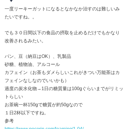
一度リーキーガットになるとなかなか治すのは難しいみ
たいですね。。
でも３０日間以下の食品の摂取を止めるだけでもかなり
改善されるみたい。
パン、豆（納豆はOK）、乳製品
砂糖、植物油、アルコール
カフェイン（お茶もダメらしいこれがきつい万能茶はカ
フェインなしなのでいいかも）
過度の炭水化物→1日の糖質量は100gぐらいまでがリミッ
トらしい
お茶碗一杯150gで糖質が約50gなので
１日2杯以下ですね。
参考
https://www.pocorin.com/learning/1-04/