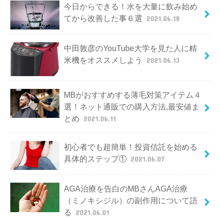
今日からできる！水を大量に飲み始め
てから改善した事６選
2021.06.18
中田敦彦のYouTube大学を見た人に精
米機をオススメしよう
2021.06.13
MBがおすすめする薄毛対策アイテム４
選！ネット通販での購入方法,最安値ま
とめ
2021.06.11
初心者でも超簡単！投資信託を始める
具体的ステップ①
2021.06.07
AGA治療を告白のMBさんAGA治療
（ミノキシジル）の副作用について語
る
2021.06.01