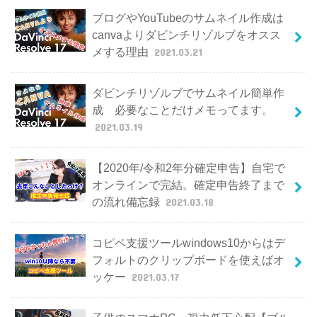
ブログやYouTubeのサムネイル作成は
canvaよりダビンチリゾルブをオスス
メする理由
2021.03.21
ダビンチリゾルブでサムネイル簡単作
成 必要なことだけメモってます。
2021.03.19
【2020年/令和2年分確定申告】自宅で
オンラインで完結。確定申告終了まで
の流れ備忘録
2021.03.18
コピペ支援ツールwindows10からはデ
フォルトのクリップボードを使えばオ
ッケー
2021.03.17