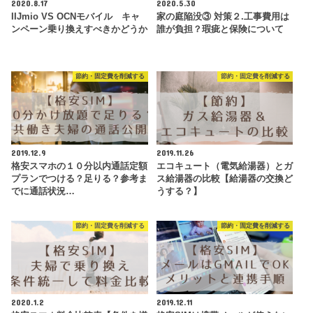
2020.8.17
2020.5.30
IIJmio VS OCNモバイル キャ
家の庭陥没③ 対策２.工事費用は
ンペーン乗り換えすべきかどうか
誰が負担？瑕疵と保険について
節約・固定費を削減する
節約・固定費を削減する
2019.12.9
2019.11.26
格安スマホの１０分以内通話定額
エコキュート（電気給湯器）とガ
プランでつける？足りる？参考ま
ス給湯器の比較【給湯器の交換ど
でに通話状況…
うする？】
節約・固定費を削減する
節約・固定費を削減する
2020.1.2
2019.12.11