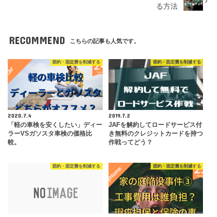
る方法
RECOMMEND
こちらの記事も人気です。
節約・固定費を削減する
節約・固定費を削減する
2020.7.4
2019.7.2
「軽の車検を安くしたい」ディー
JAFを解約してロードサービス付
ラーVSガソスタ車検の価格比
き無料のクレジットカードを持つ
較。
作戦ってどう？
節約・固定費を削減する
節約・固定費を削減する