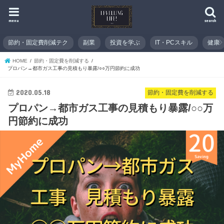
menu
search
節約・固定費削減テク
副業
投資を学ぶ
IT・PCスキル
健康
HOME
節約・固定費を削減する
プロパン→都市ガス工事の見積もり暴露/○○万円節約に成功
2020.05.18
節約・固定費を削減する
プロパン→都市ガス工事の見積もり暴露/○○万
円節約に成功