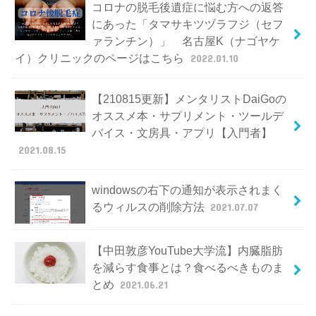
コロナの脱毛後遺症に悩む方への返答
にあった「タマサキツヅラフジ（セフ
ァランチン）」 名古屋K（ナゴヤケ
イ）クリニックのページはこちら
2022.01.10
【210815更新】メンタリストDaiGoの
オススメ本・サプリメント・ツールデ
バイス・文房具・アプリ【入門者】
2021.08.15
windowsの右下の通知が表示されまく
るウィルスの削除方法
2021.07.07
【中田敦彦YouTube大学流】内臓脂肪
を減らす食事とは？食べるべきものま
とめ
2021.06.21