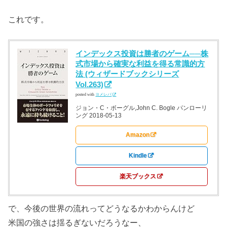
これです。
インデックス投資は勝者のゲーム──株
式市場から確実な利益を得る常識的方
法 (ウィザードブックシリーズ
Vol.263)
posted with
ヨメレバ
ジョン・C・ボーグル,John C. Bogle パンローリ
ング 2018-05-13
Amazon
Kindle
楽天ブックス
で、今後の世界の流れってどうなるかわからんけど
米国の強さは揺るぎないだろうなー、