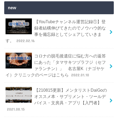
new
【YouTubeチャンネル運営記録①】登
録者結構伸びてきたのでノウハウ的な
事を備忘録としてシェアしていきま
す。
2022.02.16
コロナの脱毛後遺症に悩む方への返答
にあった「タマサキツヅラフジ（セフ
ァランチン）」 名古屋K（ナゴヤケ
イ）クリニックのページはこちら
2022.01.10
【210815更新】メンタリストDaiGoの
オススメ本・サプリメント・ツールデ
バイス・文房具・アプリ【入門者】
2021.08.15