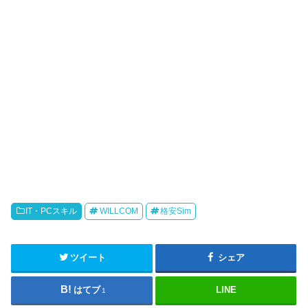
IT・PCスキル
WILLCOM
格安Sim
ツイート
シェア
はてブ
LINE
1