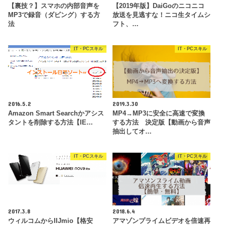
【裏技？】スマホの内部音声を
【2019年版】DaiGoのニコニコ
MP3で録音（ダビング）する方
放送を見逃すな！ニコ生タイムシ
法
フト、…
IT・PCスキル
IT・PCスキル
2016.5.2
2019.3.30
Amazon Smart Searchかアシス
MP4→MP3に安全に高速で変換
タントを削除する方法【IE…
する方法 決定版【動画から音声
抽出してオ…
IT・PCスキル
IT・PCスキル
2017.3.8
2018.6.4
ウィルコムからIIJmio【格安
アマゾンプライムビデオを倍速再