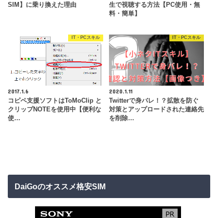
SIM】に乗り換えた理由
生で視聴する方法【PC使用・無
料・簡単】
IT・PCスキル
IT・PCスキル
2017.1.6
2020.1.11
コピペ支援ソフトはToMoClip と
Twitterで身バレ！？拡散を防ぐ
クリップNOTEを使用中【便利な
対策とアップロードされた連絡先
使…
を削除…
DaiGoのオススメ格安SIM