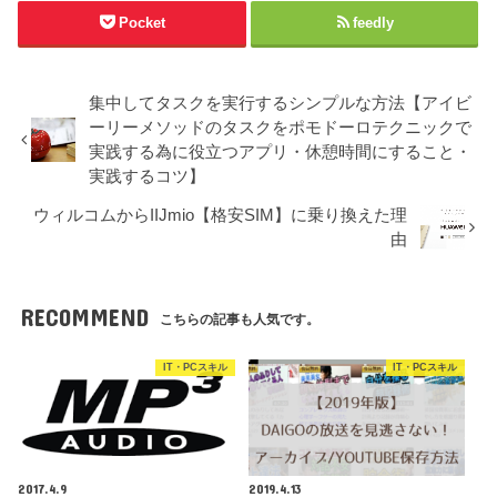
Pocket
feedly
集中してタスクを実行するシンプルな方法【アイビ
ーリーメソッドのタスクをポモドーロテクニックで
実践する為に役立つアプリ・休憩時間にすること・
実践するコツ】
ウィルコムからIIJmio【格安SIM】に乗り換えた理
由
RECOMMEND
こちらの記事も人気です。
IT・PCスキル
IT・PCスキル
2017.4.9
2019.4.13