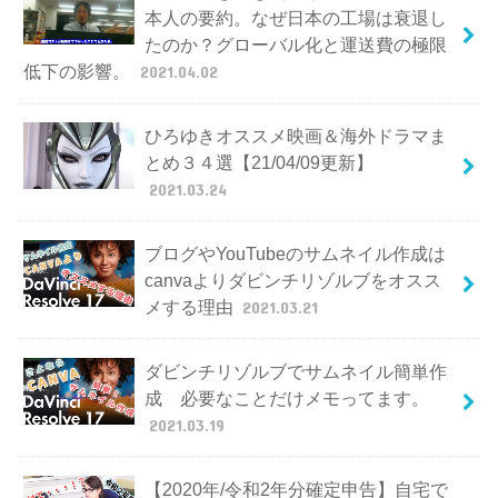
本人の要約。なぜ日本の工場は衰退し
たのか？グローバル化と運送費の極限
低下の影響。
2021.04.02
ひろゆきオススメ映画＆海外ドラマま
とめ３４選【21/04/09更新】
2021.03.24
ブログやYouTubeのサムネイル作成は
canvaよりダビンチリゾルブをオスス
メする理由
2021.03.21
ダビンチリゾルブでサムネイル簡単作
成 必要なことだけメモってます。
2021.03.19
【2020年/令和2年分確定申告】自宅で