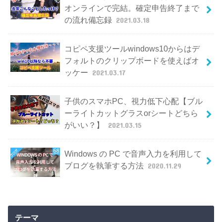
オンラインで完結。確定申告終了まで
の流れ備忘録
2021.03.18
コピペ支援ツールwindows10からはデ
フォルトのクリップボードを使えばオ
ッケー
2021.03.17
子供のスマホPC、視力低下心配【ブル
ーライトカットグラスorシートどちら
がいい？】
2021.03.15
Windows の PC で音声入力を利用して
ブログを執筆する方法
2020.11.29
テーマ