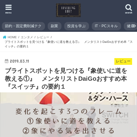
menu
search
節約・固定費削減テク
副業
投資を学ぶ
IT・PCスキル
健康
HOME
エンタメ
レビュー
ブライトスポットを見つける『象使いに道を教える①』 メンタリストDaiGoおすすめ本『ス
イッチ』の要約１
2019.03.11
レビュー
ブライトスポットを見つける『象使いに道を
教える①』 メンタリストDaiGoおすすめ本
『スイッチ』の要約１