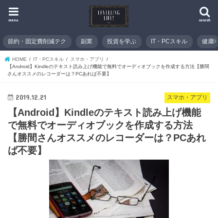
menu
search
節約・固定費削減テク
副業
投資を学ぶ
IT・PCスキル
健康
HOME
IT・PCスキル
スマホ・アプリ
【Android】Kindleのテキスト読み上げ機能で無料でオーディオブックを作成する方法【勝間
さんオススメのレコーダーは？PCあれば不要】
2019.12.21
スマホ・アプリ
【Android】Kindleのテキスト読み上げ機能
で無料でオーディオブックを作成する方法
【勝間さんオススメのレコーダーは？PCあれ
ば不要】